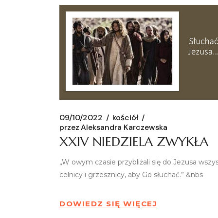
09/10/2022
kościół
przez
Aleksandra Karczewska
XXIV NIEDZIELA ZWYKŁA
„W owym czasie przybliżali się do Jezusa wszy
celnicy i grzesznicy, aby Go słuchać.” &nbs
DOWIEDZ SIĘ WIĘCEJ