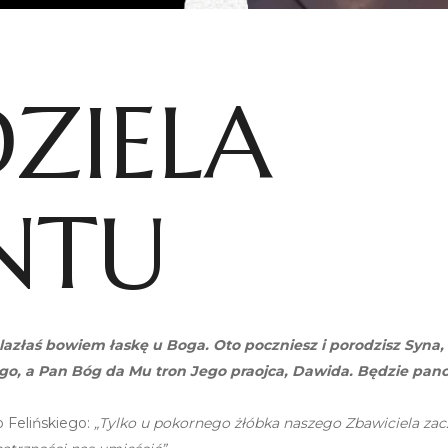
DZIELA
NTU
znalazłaś bowiem łaskę u Boga. Oto poczniesz i porodzisz Syn
go, a Pan Bóg da Mu tron Jego praojca, Dawida. Będzie pa
 Felińskiego:
„Tylko u pokornego żłóbka naszego Zbawiciela za