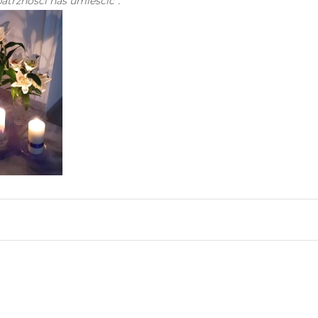
atrzności nas umieścić”.