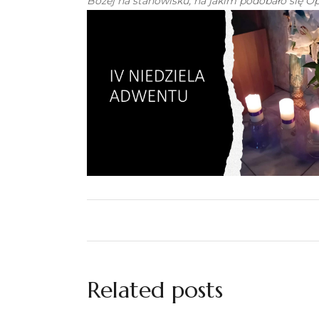
Bożej na stanowisku, na jakim podobało się Op
Related posts