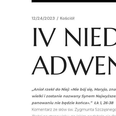
12/24/2023
Kościół
IV NIE
ADWE
„Anioł rzekł do Niej: «Nie bój się, Maryjo, 
wielki i zostanie nazwany Synem Najwyższe
panowaniu nie będzie końca».” Łk 1, 26-38
Komentarz ze słów św. Zygmunta Szczęsnego