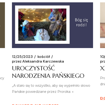
12/25/2023
kościół
10
przez
Aleksandra Karczewska
pr
UROCZYSTOŚĆ
X
NARODZENIA PAŃSKIEGO
scy
Pr
dni
„A stało się to wszystko, aby się wypełniło słowo
Pańskie powiedziane przez Proroka: «
D