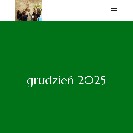
Przejdź
do
treści
grudzień 2025