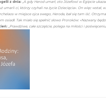
elii z dnia:
„A gdy Herod umarł, oto Józefowi w Egipcie ukazał 
już umarli ci, którzy czyhali na życie Dziecięcia». On więc wstał, 
 Archelaos w miejsce ojca swego, Heroda, bał się tam iść. Otrzyma
am osiadł. Tak miało się spełnić słowo Proroków: «Nazwany będzi
ień:
„Prawdziwe, całe szczęście, polega na miłości i poświęceniu