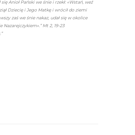
się Anioł Pański we śnie i rzekł: «Wstań, weź
wziął Dziecię i Jego Matkę i wrócił do ziemi
wszy zaś we śnie nakaz, udał się w okolice
e Nazarejczykiem».” Mt 2, 19-23
.”