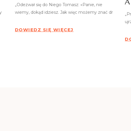
A
„Odezwał się do Niego Tomasz: «Panie, nie
y
wiemy, dokąd idziesz. Jak więc możemy znać dr
„P
uj
DOWIEDZ SIĘ WIĘCEJ
D