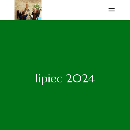
Przejdź
do
treści
lipiec 2024