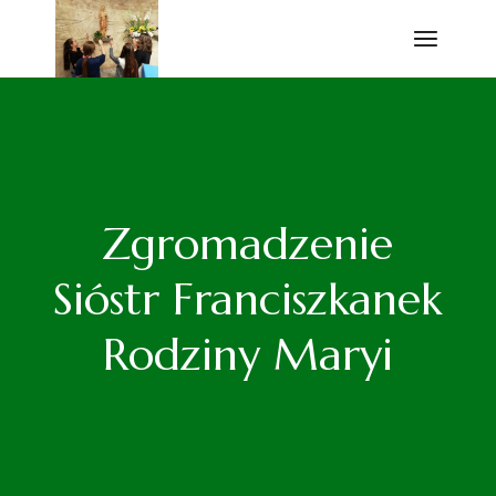
Przejdź
do
treści
Zgromadzenie
Sióstr Franciszkanek
Rodziny Maryi