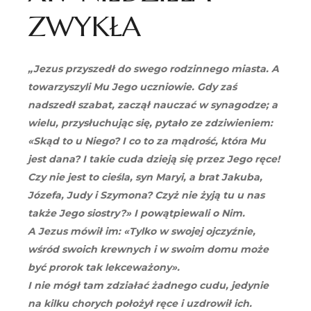
ZWYKŁA
„Jezus przyszedł do swego rodzinnego miasta. A
towarzyszyli Mu Jego uczniowie. Gdy zaś
nadszedł szabat, zaczął nauczać w synagodze; a
wielu, przysłuchując się, pytało ze zdziwieniem:
«Skąd to u Niego? I co to za mądrość, która Mu
jest dana? I takie cuda dzieją się przez Jego ręce!
Czy nie jest to cieśla, syn Maryi, a brat Jakuba,
Józefa, Judy i Szymona? Czyż nie żyją tu u nas
także Jego siostry?» I powątpiewali o Nim.
A Jezus mówił im: «Tylko w swojej ojczyźnie,
wśród swoich krewnych i w swoim domu może
być prorok tak lekceważony».
I nie mógł tam zdziałać żadnego cudu, jedynie
na kilku chorych położył ręce i uzdrowił ich.