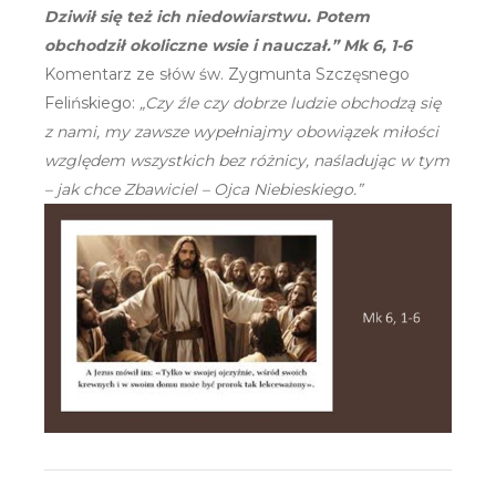
Dziwił się też ich niedowiarstwu. Potem
obchodził okoliczne wsie i nauczał.” Mk 6, 1-6
Komentarz ze słów św. Zygmunta Szczęsnego
Felińskiego:
„Czy źle czy dobrze ludzie obchodzą się
z nami, my zawsze wypełniajmy obowiązek miłości
względem wszystkich bez różnicy, naśladując w tym
– jak chce Zbawiciel – Ojca Niebieskiego.”