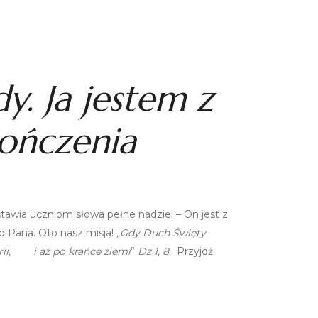
dy.
Ja jestem z
kończenia
awia uczniom słowa pełne nadziei – On jest z
go Pana. Oto nasz misja!
„Gdy Duch Święty
rii, i aż po krańce ziemi
”
Dz 1, 8.
Przyjdź