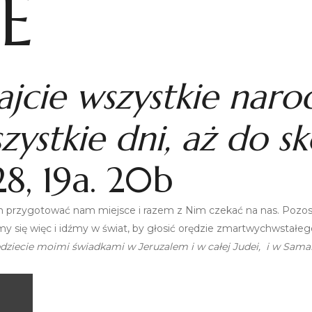
E
ajcie wszystkie naro
ystkie dni, aż do s
8, 19a. 20b
m przygotować nam miejsce i razem z Nim czekać na nas. Pozost
jmy się więc i idźmy w świat, by głosić orędzie zmartwychwstałe
ecie moimi świadkami w Jeruzalem i w całej Judei, i w Sama