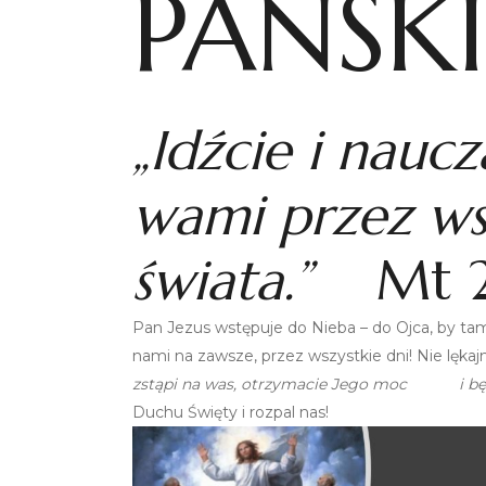
PAŃSKI
„Idźcie i naucz
wami przez wsz
świata.”
Mt 2
Pan Jezus wstępuje do Nieba – do Ojca, by ta
nami na zawsze, przez wszystkie dni! Nie lęka
zstąpi na was, otrzymacie Jego moc i będzi
Duchu Święty i rozpal nas!