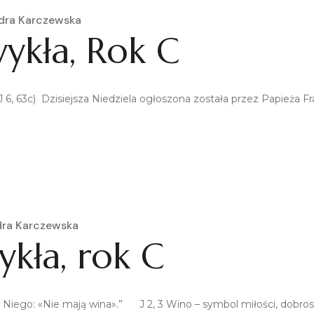
dra Karczewska
wykła, Rok C
 6, 63c) Dzisiejsza Niedziela ogłoszona została przez Papieża F
dra Karczewska
ykła, rok C
o Niego: «Nie mają wina».” J 2, 3 Wino – symbol miłości, dobros