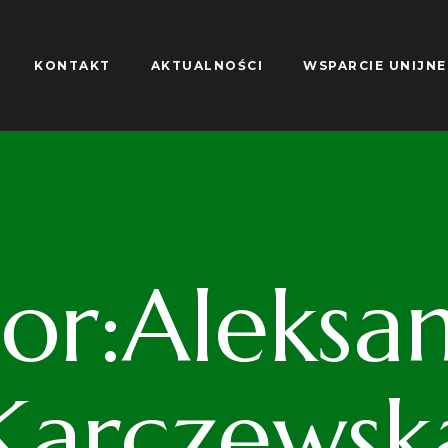
KONTAKT
AKTUALNOŚCI
WSPARCIE UNIJNE
or:Aleksa
Karczewsk