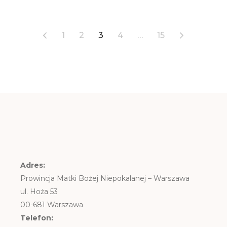
Stronicowanie
1
2
3
4
…
15
wpisów
Adres:
Prowincja Matki Bożej Niepokalanej – Warszawa
ul. Hoża 53
00-681 Warszawa
Telefon: