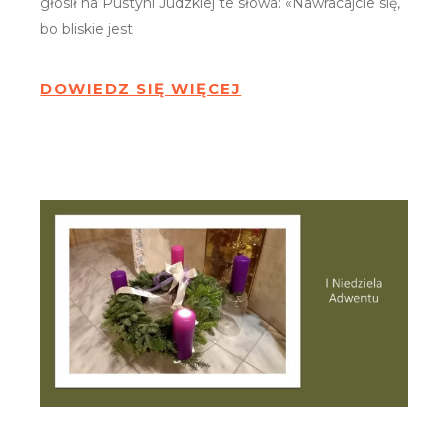
głosił na Pustyni Judzkiej te słowa: «Nawracajcie się,
bo bliskie jest
DOWIEDZ SIĘ WIĘCEJ